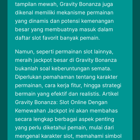
tampilan mewah, Gravity Bonanza juga
dikenal memiliki mekanisme permainan
yang dinamis dan potensi kemenangan
besar yang membuatnya masuk dalam
daftar slot favorit banyak pemain.
Namun, seperti permainan slot lainnya,
meraih jackpot besar di Gravity Bonanza
bukanlah soal keberuntungan semata.
Diperlukan pemahaman tentang karakter
permainan, cara kerja fitur, hingga strategi
bermain yang efektif dan realistis. Artikel
Gravity Bonanza: Slot Online Dengan
Kemewahan Jackpot ini akan membahas
secara lengkap berbagai aspek penting
yang perlu diketahui pemain, mulai dari
mengenal karakter slot, memahami simbol