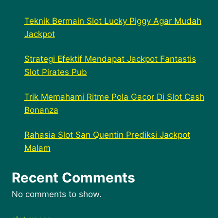
Teknik Bermain Slot Lucky Piggy Agar Mudah
Jackpot
Strategi Efektif Mendapat Jackpot Fantastis
Slot Pirates Pub
Trik Memahami Ritme Pola Gacor Di Slot Cash
Bonanza
Rahasia Slot San Quentin Prediksi Jackpot
Malam
Recent Comments
No comments to show.