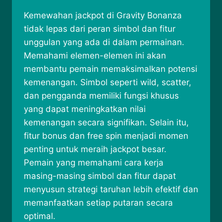
Kemewahan jackpot di Gravity Bonanza
tidak lepas dari peran simbol dan fitur
unggulan yang ada di dalam permainan.
Memahami elemen-elemen ini akan
membantu pemain memaksimalkan potensi
kemenangan. Simbol seperti wild, scatter,
dan pengganda memiliki fungsi khusus
yang dapat meningkatkan nilai
kemenangan secara signifikan. Selain itu,
fitur bonus dan free spin menjadi momen
penting untuk meraih jackpot besar.
Pemain yang memahami cara kerja
masing-masing simbol dan fitur dapat
menyusun strategi taruhan lebih efektif dan
memanfaatkan setiap putaran secara
optimal.