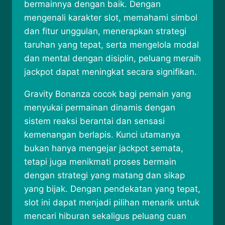
bermainnya dengan baik. Dengan
mengenali karakter slot, memahami simbol
dan fitur unggulan, menerapkan strategi
taruhan yang tepat, serta mengelola modal
dan mental dengan disiplin, peluang meraih
jackpot dapat meningkat secara signifikan.
Gravity Bonanza cocok bagi pemain yang
menyukai permainan dinamis dengan
sistem reaksi berantai dan sensasi
kemenangan berlapis. Kunci utamanya
bukan hanya mengejar jackpot semata,
tetapi juga menikmati proses bermain
dengan strategi yang matang dan sikap
yang bijak. Dengan pendekatan yang tepat,
slot ini dapat menjadi pilihan menarik untuk
mencari hiburan sekaligus peluang cuan