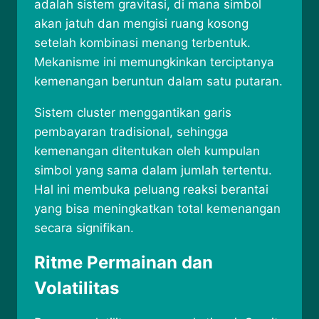
adalah sistem gravitasi, di mana simbol
akan jatuh dan mengisi ruang kosong
setelah kombinasi menang terbentuk.
Mekanisme ini memungkinkan terciptanya
kemenangan beruntun dalam satu putaran.
Sistem cluster menggantikan garis
pembayaran tradisional, sehingga
kemenangan ditentukan oleh kumpulan
simbol yang sama dalam jumlah tertentu.
Hal ini membuka peluang reaksi berantai
yang bisa meningkatkan total kemenangan
secara signifikan.
Ritme Permainan dan
Volatilitas