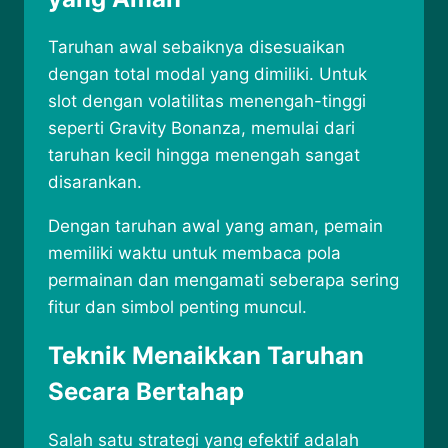
Taruhan awal sebaiknya disesuaikan
dengan total modal yang dimiliki. Untuk
slot dengan volatilitas menengah-tinggi
seperti Gravity Bonanza, memulai dari
taruhan kecil hingga menengah sangat
disarankan.
Dengan taruhan awal yang aman, pemain
memiliki waktu untuk membaca pola
permainan dan mengamati seberapa sering
fitur dan simbol penting muncul.
Teknik Menaikkan Taruhan
Secara Bertahap
Salah satu strategi yang efektif adalah