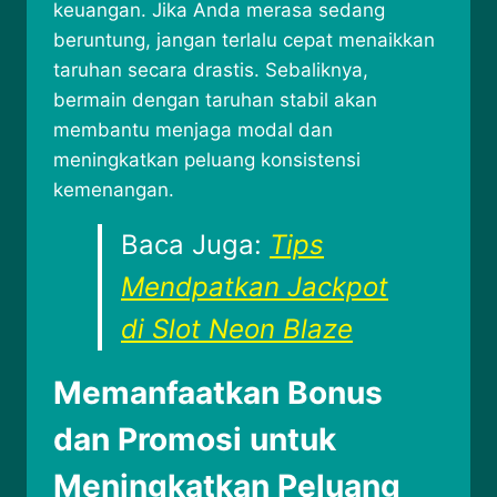
keuangan. Jika Anda merasa sedang
beruntung, jangan terlalu cepat menaikkan
taruhan secara drastis. Sebaliknya,
bermain dengan taruhan stabil akan
membantu menjaga modal dan
meningkatkan peluang konsistensi
kemenangan.
Baca Juga:
Tips
Mendpatkan Jackpot
di Slot Neon Blaze
Memanfaatkan Bonus
dan Promosi untuk
Meningkatkan Peluang