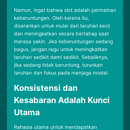
Namun, ingat bahwa slot adalah permainan
keberuntungan. Oleh karena itu,
disarankan untuk mulai dari taruhan kecil
dan meningkatkan secara bertahap saat
merasa yakin. Jika keberuntungan sedang
bagus, jangan ragu untuk meningkatkan
taruhan sedikit demi sedikit. Sebaliknya,
jika sedang tidak beruntung, turunkan
taruhan dan fokus pada menjaga modal.
Konsistensi dan
Kesabaran Adalah Kunci
Utama
Rahasia utama untuk mendapatkan