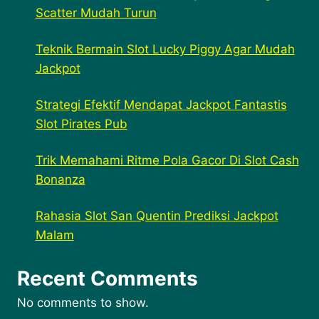
Scatter Mudah Turun
Teknik Bermain Slot Lucky Piggy Agar Mudah
Jackpot
Strategi Efektif Mendapat Jackpot Fantastis
Slot Pirates Pub
Trik Memahami Ritme Pola Gacor Di Slot Cash
Bonanza
Rahasia Slot San Quentin Prediksi Jackpot
Malam
Recent Comments
No comments to show.