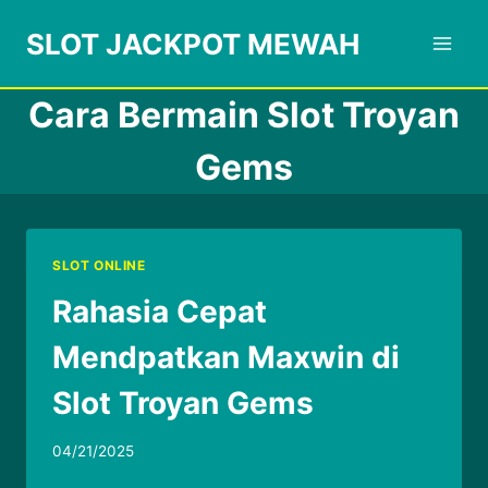
Skip
SLOT JACKPOT MEWAH
to
content
Cara Bermain Slot Troyan
Gems
SLOT ONLINE
Rahasia Cepat
Mendpatkan Maxwin di
Slot Troyan Gems
04/21/2025