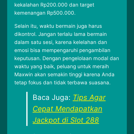
kekalahan Rp200.000 dan target
kemenangan Rp500.000.
Selain itu, waktu bermain juga harus
dikontrol. Jangan terlalu lama bermain
dalam satu sesi, karena kelelahan dan
emosi bisa mempengaruhi pengambilan
keputusan. Dengan pengelolaan modal dan
waktu yang baik, peluang untuk meraih
Maxwin akan semakin tinggi karena Anda
tetap fokus dan tidak terbawa suasana.
Baca Juga:
Tips Agar
Cepat Mendapatkan
Jackpot di Slot 288