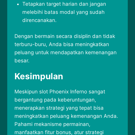
Tetapkan target harian dan jangan
melebihi batas modal yang sudah
direncanakan.
Dengan bermain secara disiplin dan tidak
terburu-buru, Anda bisa meningkatkan
peluang untuk mendapatkan kemenangan
besar.
Kesimpulan
Meskipun slot Phoenix Inferno sangat
bergantung pada keberuntungan,
menerapkan strategi yang tepat bisa
meningkatkan peluang kemenangan Anda.
Pahami mekanisme permainan,
manfaatkan fitur bonus, atur strategi