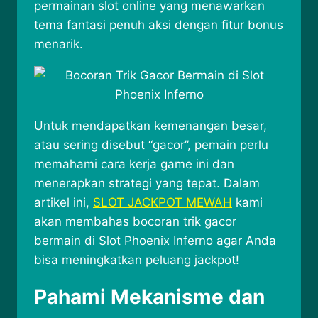
permainan slot online yang menawarkan
tema fantasi penuh aksi dengan fitur bonus
menarik.
Untuk mendapatkan kemenangan besar,
atau sering disebut “gacor”, pemain perlu
memahami cara kerja game ini dan
menerapkan strategi yang tepat. Dalam
artikel ini,
SLOT JACKPOT MEWAH
kami
akan membahas bocoran trik gacor
bermain di Slot Phoenix Inferno agar Anda
bisa meningkatkan peluang jackpot!
Pahami Mekanisme dan