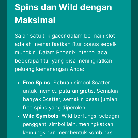
Spins dan Wild dengan
Maksimal
Salah satu trik gacor dalam bermain slot
adalah memanfaatkan fitur bonus sebaik
mungkin. Dalam Phoenix Inferno, ada
beberapa fitur yang bisa meningkatkan
peluang kemenangan Anda:
Free Spins
: Sebuah simbol Scatter
untuk memicu putaran gratis. Semakin
banyak Scatter, semakin besar jumlah
free spins yang diperoleh.
Wild Symbols
: Wild berfungsi sebagai
pengganti simbol lain, meningkatkan
kemungkinan membentuk kombinasi