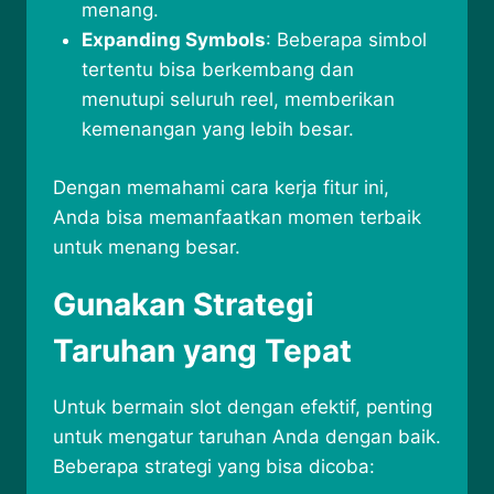
menang.
Expanding Symbols
: Beberapa simbol
tertentu bisa berkembang dan
menutupi seluruh reel, memberikan
kemenangan yang lebih besar.
Dengan memahami cara kerja fitur ini,
Anda bisa memanfaatkan momen terbaik
untuk menang besar.
Gunakan Strategi
Taruhan yang Tepat
Untuk bermain slot dengan efektif, penting
untuk mengatur taruhan Anda dengan baik.
Beberapa strategi yang bisa dicoba: