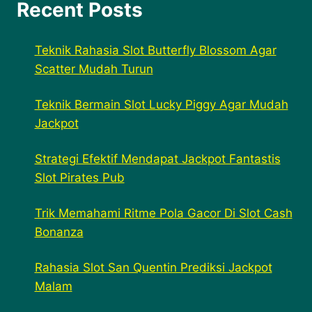
Recent Posts
Teknik Rahasia Slot Butterfly Blossom Agar
Scatter Mudah Turun
Teknik Bermain Slot Lucky Piggy Agar Mudah
Jackpot
Strategi Efektif Mendapat Jackpot Fantastis
Slot Pirates Pub
Trik Memahami Ritme Pola Gacor Di Slot Cash
Bonanza
Rahasia Slot San Quentin Prediksi Jackpot
Malam