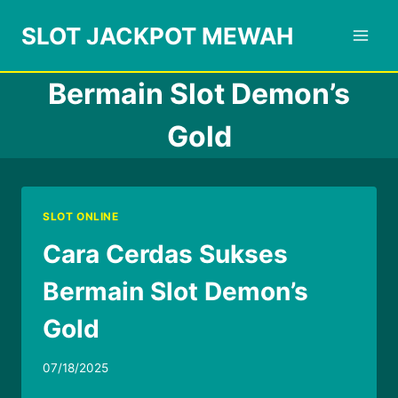
Skip
SLOT JACKPOT MEWAH
to
content
Bermain Slot Demon’s
Gold
SLOT ONLINE
Cara Cerdas Sukses
Bermain Slot Demon’s
Gold
07/18/2025