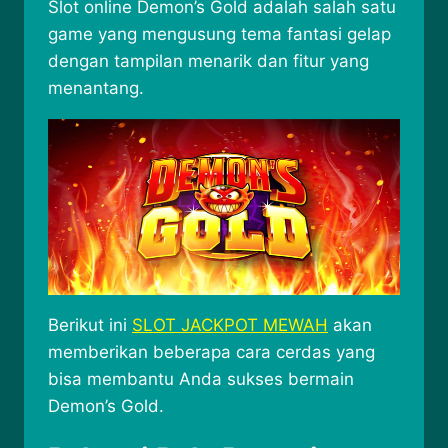
Slot online Demon’s Gold adalah salah satu
game yang mengusung tema fantasi gelap
dengan tampilan menarik dan fitur yang
menantang.
Berikut ini
SLOT JACKPOT MEWAH
akan
memberikan beberapa cara cerdas yang
bisa membantu Anda sukses bermain
Demon’s Gold.