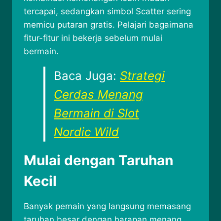
tercapai, sedangkan simbol Scatter sering
memicu putaran gratis. Pelajari bagaimana
fitur-fitur ini bekerja sebelum mulai
bermain.
Baca Juga:
Strategi
Cerdas Menang
Bermain di Slot
Nordic Wild
Mulai dengan Taruhan
Kecil
Banyak pemain yang langsung memasang
taruhan besar dengan harapan menang