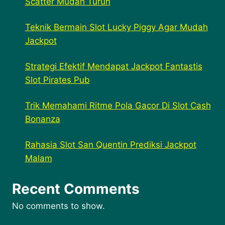
Scatter Mudah Turun
Teknik Bermain Slot Lucky Piggy Agar Mudah
Jackpot
Strategi Efektif Mendapat Jackpot Fantastis
Slot Pirates Pub
Trik Memahami Ritme Pola Gacor Di Slot Cash
Bonanza
Rahasia Slot San Quentin Prediksi Jackpot
Malam
Recent Comments
No comments to show.