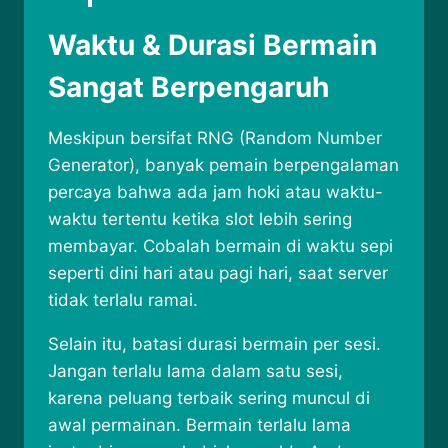
Waktu & Durasi Bermain
Sangat Berpengaruh
Meskipun bersifat RNG (Random Number
Generator), banyak pemain berpengalaman
percaya bahwa ada jam hoki atau waktu-
waktu tertentu ketika slot lebih sering
membayar. Cobalah bermain di waktu sepi
seperti dini hari atau pagi hari, saat server
tidak terlalu ramai.
Selain itu, batasi durasi bermain per sesi.
Jangan terlalu lama dalam satu sesi,
karena peluang terbaik sering muncul di
awal permainan. Bermain terlalu lama