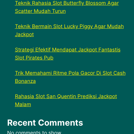
Teknik Rahasia Slot Butterfly Blossom Agar
Scatter Mudah Turun
Teknik Bermain Slot Lucky Piggy Agar Mudah
Jackpot
Strategi Efektif Mendapat Jackpot Fantastis
Slot Pirates Pub
Trik Memahami Ritme Pola Gacor Di Slot Cash
Bonanza
Rahasia Slot San Quentin Prediksi Jackpot
Malam
Recent Comments
No comments to show.