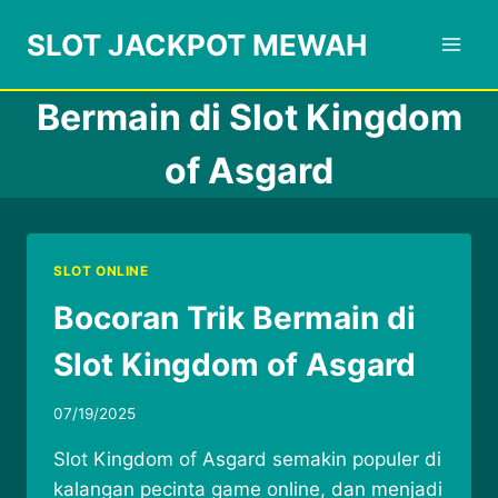
Skip
SLOT JACKPOT MEWAH
to
content
Bermain di Slot Kingdom
of Asgard
SLOT ONLINE
Bocoran Trik Bermain di
Slot Kingdom of Asgard
07/19/2025
Slot Kingdom of Asgard semakin populer di
kalangan pecinta game online, dan menjadi