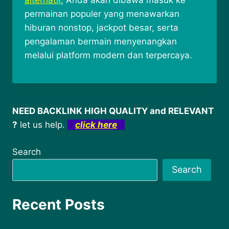
alternatif
, Anda akan dibawa masuk ke
permainan populer yang menawarkan
hiburan nonstop, jackpot besar, serta
pengalaman bermain menyenangkan
melalui platform modern dan terpercaya.
NEED BACKLINK HIGH QUALITY and RELEVANT
?
let us help.
click here
Search
Search
Recent Posts