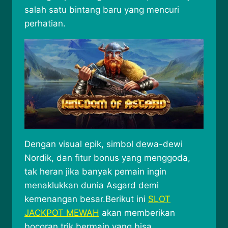
salah satu bintang baru yang mencuri
perhatian.
Dengan visual epik, simbol dewa-dewi
Nordik, dan fitur bonus yang menggoda,
tak heran jika banyak pemain ingin
menaklukkan dunia Asgard demi
kemenangan besar.Berikut ini
SLOT
JACKPOT MEWAH
akan memberikan
bocoran trik bermain yang bisa