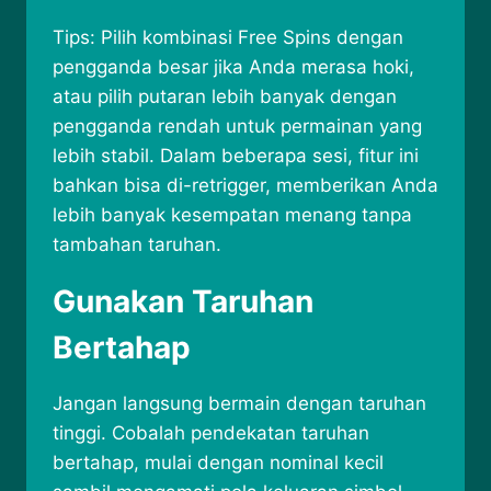
Tips: Pilih kombinasi Free Spins dengan
pengganda besar jika Anda merasa hoki,
atau pilih putaran lebih banyak dengan
pengganda rendah untuk permainan yang
lebih stabil. Dalam beberapa sesi, fitur ini
bahkan bisa di-retrigger, memberikan Anda
lebih banyak kesempatan menang tanpa
tambahan taruhan.
Gunakan Taruhan
Bertahap
Jangan langsung bermain dengan taruhan
tinggi. Cobalah pendekatan taruhan
bertahap, mulai dengan nominal kecil