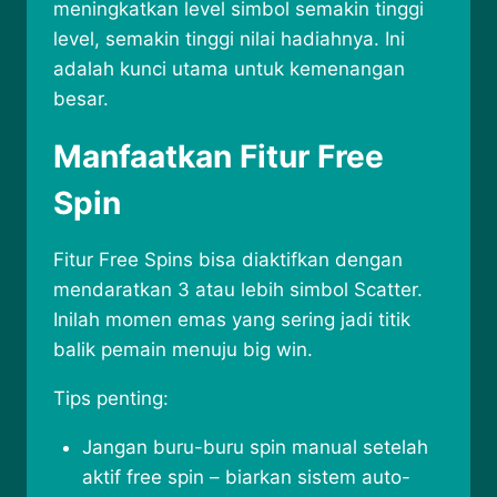
meningkatkan level simbol semakin tinggi
level, semakin tinggi nilai hadiahnya. Ini
adalah kunci utama untuk kemenangan
besar.
Manfaatkan Fitur Free
Spin
Fitur Free Spins bisa diaktifkan dengan
mendaratkan 3 atau lebih simbol Scatter.
Inilah momen emas yang sering jadi titik
balik pemain menuju big win.
Tips penting:
Jangan buru-buru spin manual setelah
aktif free spin – biarkan sistem auto-