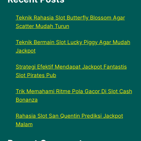
Teknik Rahasia Slot Butterfly Blossom Agar
Scatter Mudah Turun
Teknik Bermain Slot Lucky Piggy Agar Mudah
Jackpot
Strategi Efektif Mendapat Jackpot Fantastis
Slot Pirates Pub
Trik Memahami Ritme Pola Gacor Di Slot Cash
Bonanza
Rahasia Slot San Quentin Prediksi Jackpot
Malam